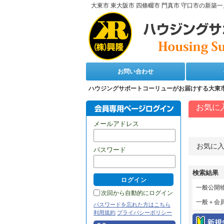
大東市 東大阪市 四條畷市 門真市 守口市の新
お問い合わせ
ハウジングサポートコーリューがお届けする大東市
お気に
会員専用ペー
メールアドレス
お気に入
パスワード
検索結果
一般公開
次回から自動的にログイン
一般＋会
パスワードを忘れた方はこちら
利用規約
プライバシーポリシー