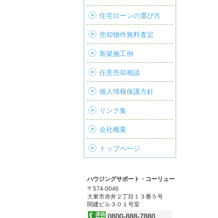
住宅ローンの選び方
売却物件無料査定
新築施工例
任意売却相談
個人情報保護方針
リンク集
会社概要
トップページ
ハウジングサポート・コーリュー
〒574-0046
大東市赤井２丁目１３番５号
関建ビル３０１号室
0800-888-7880