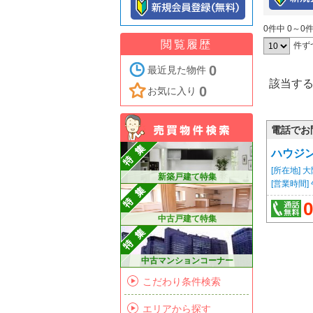
0件中 0～0
閲覧履歴
件ず
0
最近見た物件
該当す
0
お気に入り
電話でお
ハウジ
[所在地]
新築戸建て特集
[営業時間
0
中古戸建て特集
中古マンションコーナー
こだわり条件検索
エリアから探す